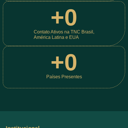
+
0
Contato Ativos na TNC Brasil,
América Latina e EUA
+
0
Países Presentes