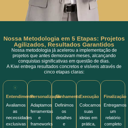
Nossa Metodologia em 5 Etapas: Projetos
Agilizados, Resultados Garantidos
Nossa metodologia já acelerou a implementação de
projetos que antes demoravam meses, alcançando
conquistas significativas em questão de dias.
A Kiwi entrega resultados concretos e visíveis através de
cinco etapas claras:
Entendimento
Personalização
Alinhamento
Execução
Finalização
Avaliamos
Adaptamos
Definimos
Colocamos
Entregamos
as
ferramentas
os
suas
um
necessidades
e
detalhes
ideias em
relatório
exclusivas
frameworks
e
prática,
completo