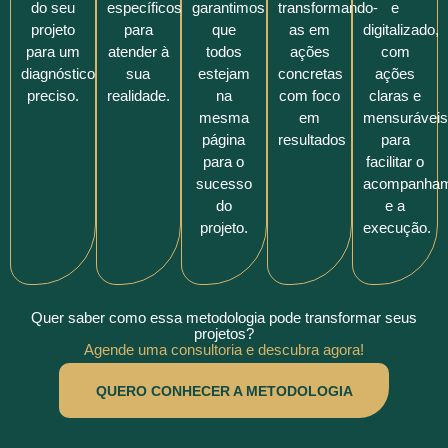
do seu
específicos
garantimos
transformando-
e
projeto
para
que
as em
digitalizado,
para um
atender à
todos
ações
com
diagnóstico
sua
estejam
concretas
ações
preciso.
realidade.
na
com foco
claras e
mesma
em
mensurávei
página
resultados
para
para o
facilitar o
sucesso
acompanham
do
e a
projeto.
execução.
Quer saber como essa metodologia pode transformar seus
projetos?
Agende uma consultoria e descubra agora!
QUERO CONHECER A METODOLOGIA