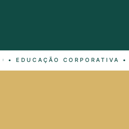
 • EDUCAÇÃO CORPORATIVA • C
upere os desafios