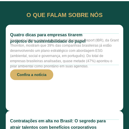
O QUE FALAM SOBRE NÓS
Quatro dicas para empresas tirarem
Dados do último estudo International Business Report (IBR), da Grant
projetos de sustentabilidade do papel
Thornton, mostram que 39% das companhias brasileiras já estão
desenvolvendo um plano estratégico com abordagem ESG
(ambiental, social e governança, em português). Do total de
empresas brasileiras analisadas, quase metade (47%) apontou o
pilar ambiental como prioritário em suas agendas.
Confira a notícia
Contratações em alta no Brasil: O segredo para
atrair talentos com benefícios corporativos