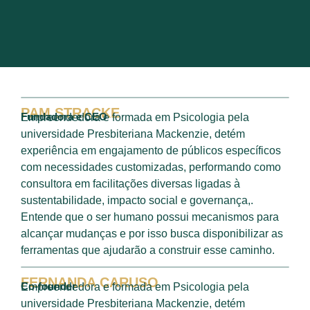
PAM STRACKE
Fundadora e CEO
Empreendedora e formada em Psicologia pela
universidade Presbiteriana Mackenzie, detém
experiência em engajamento de públicos específicos
com necessidades customizadas, performando como
consultora em facilitações diversas ligadas à
sustentabilidade, impacto social e governança,.
Entende que o ser humano possui mecanismos para
alcançar mudanças e por isso busca disponibilizar as
ferramentas que ajudarão a construir esse caminho.
FERNANDA CARUSO
Co-founder
Empreendedora e formada em Psicologia pela
universidade Presbiteriana Mackenzie, detém