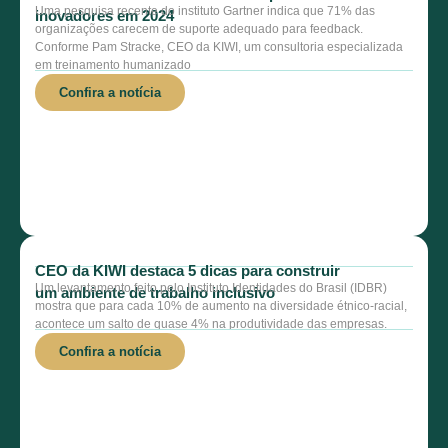
Uma pesquisa recente do instituto Gartner indica que 71% das
inovadores em 2024
organizações carecem de suporte adequado para feedback.
Conforme Pam Stracke, CEO da KIWI, um consultoria especializada
em treinamento humanizado
Confira a notícia
CEO da KIWI destaca 5 dicas para construir
Um levantamento feito pelo Instituto Identidades do Brasil (IDBR)
um ambiente de trabalho inclusivo
mostra que para cada 10% de aumento na diversidade étnico-racial,
acontece um salto de quase 4% na produtividade das empresas.
Confira a notícia