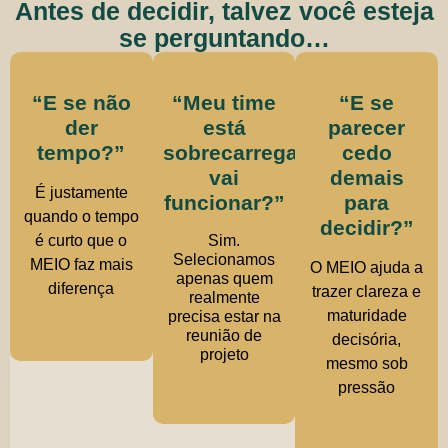
Antes de decidir, talvez você esteja
se perguntando…
“E se não
“Meu time
“E se
der
está
parecer
tempo?”
sobrecarregado,
cedo
vai
demais
É justamente
funcionar?”
para
quando o tempo
decidir?”
é curto que o
Sim.
Selecionamos
MEIO faz mais
O MEIO ajuda a
apenas quem
diferença
trazer clareza e
realmente
maturidade
precisa estar na
reunião de
decisória,
projeto
mesmo sob
pressão