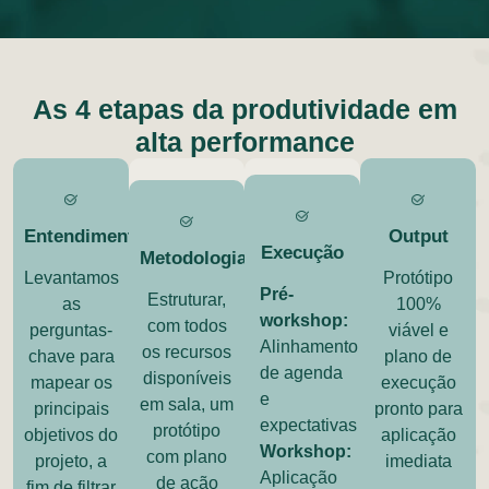
As 4 etapas da produtividade em
alta performance
Entendimento
Output
Execução
Metodologia
Levantamos
Protótipo
Pré-
Estruturar,
as
100%
workshop:
com todos
perguntas-
viável e
Alinhamento
os recursos
chave para
plano de
de agenda
disponíveis
mapear os
execução
e
em sala, um
principais
pronto para
expectativas
protótipo
objetivos do
aplicação
Workshop:
com plano
projeto, a
imediata
Aplicação
de ação
fim de filtrar