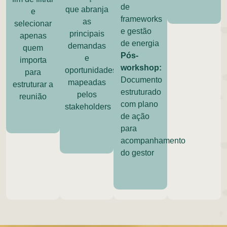
de
que abranja
e
frameworks
as
selecionar
e gestão
principais
apenas
de energia
demandas
quem
Pós-
e
importa
workshop:
oportunidades
para
Documento
mapeadas
estruturar a
estruturado
pelos
reunião
com plano
stakeholders
de ação
para
acompanhamento
do gestor