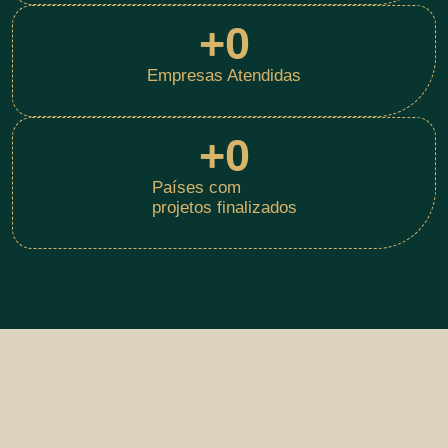
+
0
Empresas Atendidas
+
0
Países com
projetos finalizados